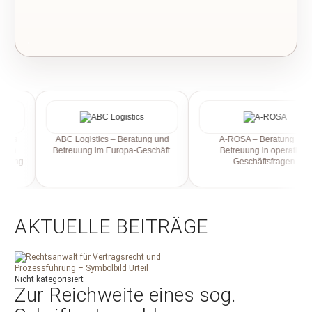
des
ABC Logistics – Beratung und
A-ROSA – Beratung und
len
Betreuung im Europa-Geschäft.
Betreuung in operativen
etung
Geschäftsfragen.
en.
AKTUELLE BEITRÄGE
Nicht kategorisiert
Zur Reichweite eines sog.