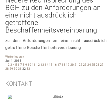
Neuere Rechtsprechung des
BGH zu den Anforderungen an
eine nicht ausdrücklich
getroffene
Beschaffenheitsvereinbarung
zu den Anforderungen an eine nicht ausdrücklich
getroffene Beschaffenheitsvereinbarung
Weiter lesen »
Juli 1, 2018
1
2
3
4
5
6
7
8
9
10
11
12
13
14
15
16
17
18
19
20
21
22
23
24
25
26
27
28
29
30
31
32
33
KONTAKT