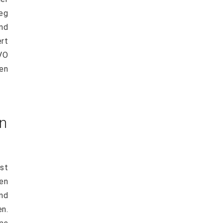
eg
und
rt
BVO
hen
n
sst
en
nd
n.