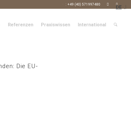
: +49 (40) 571997480
DE
e
Referenzen
Praxiswissen
International
nden: Die EU-