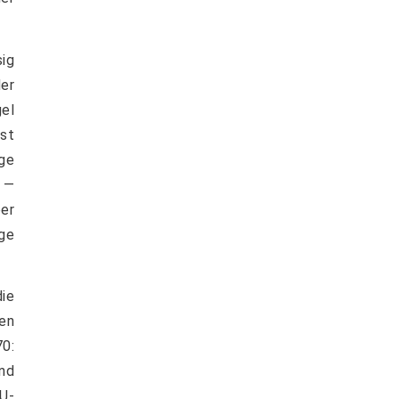
ig
der
gel
st
ge
 —
er
ge
ie
en
0:
und
U-