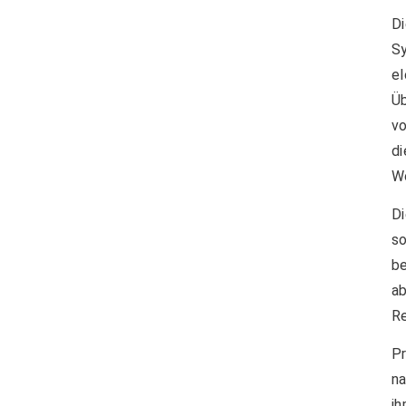
Di
S
e
Ü
vo
di
W
Di
s
be
ab
Re
P
na
i