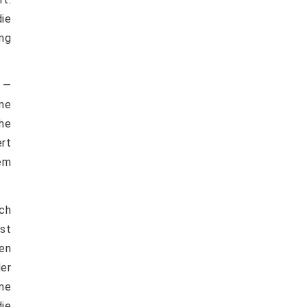
ie
ung
 —
ne
he
ert
em
ch
st
en
er
me
die