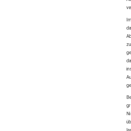
ve
I
da
A
z
g
d
i
A
ge
B
g
N
üb
l