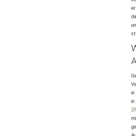
er
da
un
st
A
G
V
in
in
Z
m
g
Au