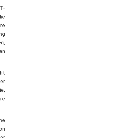
IT-
ie
re
ng
g,
en
cht
er
ie,
ere
me
on
er