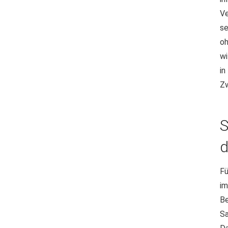
Ve
se
o
wi
in
Zw
S
d
Fü
i
B
Sa