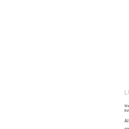
L
We
Be
Al
e