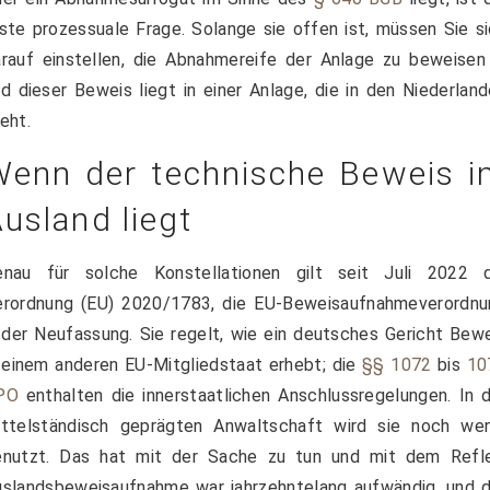
ste prozessuale Frage. Solange sie offen ist, müssen Sie s
rauf einstellen, die Abnahmereife der Anlage zu beweisen
d dieser Beweis liegt in einer Anlage, die in den Niederlan
eht.
Wenn der technische Beweis i
usland liegt
enau für solche Konstellationen gilt seit Juli 2022 d
erordnung (EU) 2020/1783, die EU-Beweisaufnahmeverordnu
 der Neufassung. Sie regelt, wie ein deutsches Gericht Bew
 einem anderen EU-Mitgliedstaat erhebt; die
§§ 1072
bis
10
PO
enthalten die innerstaatlichen Anschlussregelungen. In 
ittelständisch geprägten Anwaltschaft wird sie noch wen
enutzt. Das hat mit der Sache zu tun und mit dem Refle
slandsbeweisaufnahme war jahrzehntelang aufwändig, und d