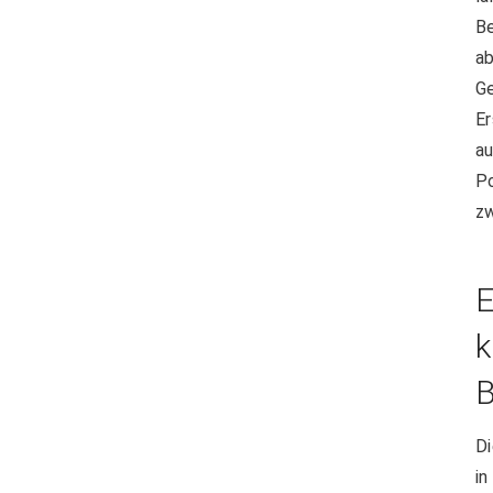
B
a
Ge
E
a
P
zw
E
k
Di
in