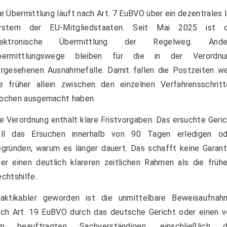
e Übermittlung läuft nach Art. 7 EuBVO über ein dezentrales 
ystem der EU-Mitgliedstaaten. Seit Mai 2025 ist d
lektronische Übermittlung der Regelweg. Ande
bermittlungswege bleiben für die in der Verordnu
rgesehenen Ausnahmefälle. Damit fallen die Postzeiten we
e früher allein zwischen den einzelnen Verfahrensschritt
ochen ausgemacht haben.
e Verordnung enthält klare Fristvorgaben. Das ersuchte Geri
oll das Ersuchen innerhalb von 90 Tagen erledigen od
gründen, warum es länger dauert. Das schafft keine Garant
er einen deutlich klareren zeitlichen Rahmen als die früh
chtshilfe.
raktikabler geworden ist die unmittelbare Beweisaufnah
ch Art. 19 EuBVO durch das deutsche Gericht oder einen v
hm beauftragten Sachverständigen, einschließlich d