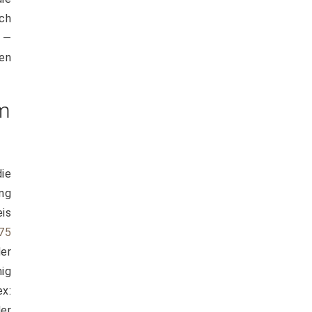
ich
 —
den
m
ie
ng
eis
75
der
ig
x:
er