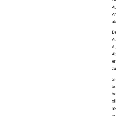
A
An
üb
D
A
A
Ab
e
zu
S
b
b
gi
m
o