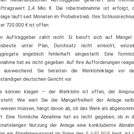
uftragswert 2,4 Mio €. Die Inbetriebnahme ist erfolgt, d
lage läuft seit Monaten im Probebetrieb. Ihre Schlussrechn
er 720.000 € ist offen.
er Auftraggeber zahlt nicht. Er beruft sich auf Mängel
usbeute unter Plan, Durchsatz nicht erreicht, einzel
ggregate angeblich fehlerhaft eingestellt. Eine förmlic
nahme hat es nicht gegeben. Auf Ihre Aufforderungen reagi
r ausweichend. Sie bereiten die Werklohnklage vor d
ständigen deutschen Gericht vor.
ie können klagen — der Werklohn ist offen, der Anspru
esteht. Wie weit Sie die Mangelfreiheit der Anlage selb
eweisen müssen, hängt davon ab, ob das Werk als abgenomm
lt. Eine förmliche Abnahme hat es nicht gegeben; ob in d
onatelangen Nutzung der Anlage eine konkludente Abnah
der ein Abnahmesurrogat im Sinne des
§ 640 BGB
liegt, ist 