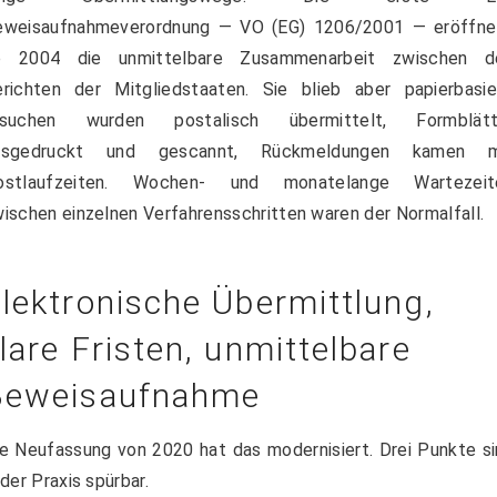
eweisaufnahmeverordnung — VO (EG) 1206/2001 — eröffne
b 2004 die unmittelbare Zusammenarbeit zwischen d
richten der Mitgliedstaaten. Sie blieb aber papierbasier
rsuchen wurden postalisch übermittelt, Formblätt
usgedruckt und gescannt, Rückmeldungen kamen m
ostlaufzeiten. Wochen- und monatelange Wartezeit
ischen einzelnen Verfahrensschritten waren der Normalfall.
lektronische Übermittlung,
lare Fristen, unmittelbare
Beweisaufnahme
e Neufassung von 2020 hat das modernisiert. Drei Punkte s
 der Praxis spürbar.