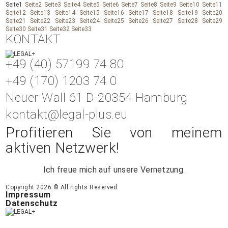
Seite
1
Seite
2
Seite
3
Seite
4
Seite
5
Seite
6
Seite
7
Seite
8
Seite
9
Seite
10
Seite
11
Seite
12
Seite
13
Seite
14
Seite
15
Seite
16
Seite
17
Seite
18
Seite
19
Seite
20
Seite
21
Seite
22
Seite
23
Seite
24
Seite
25
Seite
26
Seite
27
Seite
28
Seite
29
Seite
30
Seite
31
Seite
32
Seite
33
KONTAKT
+49 (40) 57199 74 80
+49 (170) 1203 74 0
Neuer Wall 61 D-20354 Hamburg
kontakt@legal-plus.eu
Profitieren Sie von meinem
aktiven Netzwerk!
Ich freue mich auf unsere Vernetzung.
Copyright 2026 © All rights Reserved.
Impressum
Datenschutz