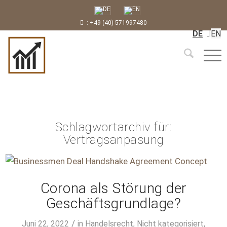
: +49 (40) 571997480
DE
EN
Schlagwortarchiv für:
Vertragsanpasung
Corona als Störung der
Geschäftsgrundlage?
/
Juni 22, 2022
in
Handelsrecht
,
Nicht kategorisiert
,