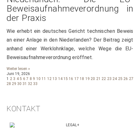
Beweisaufnahmeverordnung in
der Praxis
Wie erhebt ein deutsches Gericht technischen Beweis
an einer Anlage in den Niederlanden? Der Beitrag zeigt
anhand einer Werklohnklage, welche Wege die EU-
Beweisaufnahmeverordnung eröffnet.
Weiter lesen »
Juni 19, 2026
1
2
3
4
5
6
7
8
9
10
11
12
13
14
15
16
17
18
19
20
21
22
23
24
25
26
27
28
29
30
31
32
33
KONTAKT