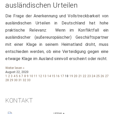
ausländischen Urteilen
Die Frage der Anerkennung und Vollstreckbarkeit von
ausländischen Urteilen in Deutschland hat hohe
praktische Relevanz: Wenn im Konfliktfall ein
ausländischer (außereuropäischer) Geschäftspartner
mit einer Klage in seinem Heimatland droht, muss
entschieden werden, ob eine Verteidigung gegen eine
etwaige Klage im Ausland sinnvoll erscheint oder nicht.
Weiter lesen »
August 22, 2020
1
2
3
4
5
6
7
8
9
10
11
12
13
14
15
16
17
18
19
20
21
22
23
24
25
26
27
28
29
30
31
32
33
KONTAKT