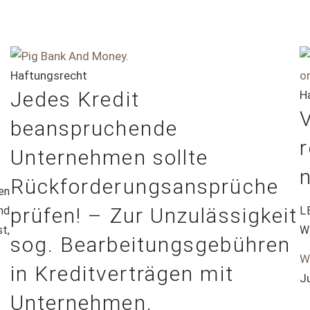
Haftungsrecht
Jedes Kredit
H
beanspruchende
Unternehmen sollte
Rückforderungsansprüche
en
prüfen! – Zur Unzulässigkeit
nd
L
t,
W
sog. Bearbeitungsgebühren
W
in Kreditverträgen mit
J
Unternehmen.