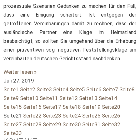
prozessuale Szenarien Gedanken zu machen für den Fall,
dass eine Einigung scheitert. Ist entgegen der
getroffenen Vereinbarungen damit zu rechnen, dass der
ausländische Partner eine Klage im Heimatland
beabsichtigt, so sollten Sie umgehend über die Erhebung
einer präventiven sog. negativen Feststellungsklage am
vereinbarten deutschen Gerichtsstand nachdenken.
Weiter lesen »
Juli 27, 2019
Seite
1
Seite
2
Seite
3
Seite
4
Seite
5
Seite
6
Seite
7
Seite
8
Seite
9
Seite
10
Seite
11
Seite
12
Seite
13
Seite
14
Seite
15
Seite
16
Seite
17
Seite
18
Seite
19
Seite
20
Seite
21
Seite
22
Seite
23
Seite
24
Seite
25
Seite
26
Seite
27
Seite
28
Seite
29
Seite
30
Seite
31
Seite
32
Seite
33