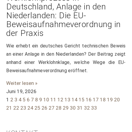
Deutschland, Anlage in den
Niederlanden: Die EU-
Beweisaufnahmeverordnung in
der Praxis
Wie erhebt ein deutsches Gericht technischen Beweis
an einer Anlage in den Niederlanden? Der Beitrag zeigt
anhand einer Werklohnklage, welche Wege die EU-
Beweisaufnahmeverordnung eröffnet.
Weiter lesen »
Juni 19, 2026
1
2
3
4
5
6
7
8
9
10
11
12
13
14
15
16
17
18
19
20
21
22
23
24
25
26
27
28
29
30
31
32
33