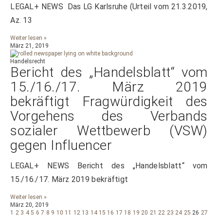
LEGAL+ NEWS Das LG Karlsruhe (Urteil vom 21.3.2019,
Az. 13
Weiter lesen »
März 21, 2019
Handelsrecht
Bericht des „Handelsblatt“ vom
15./16./17. März 2019
bekräftigt Fragwürdigkeit des
Vorgehens des Verbands
sozialer Wettbewerb (VSW)
gegen Influencer
LEGAL+ NEWS Bericht des „Handelsblatt“ vom
15./16./17. März 2019 bekräftigt
Weiter lesen »
März 20, 2019
1
2
3
4
5
6
7
8
9
10
11
12
13
14
15
16
17
18
19
20
21
22
23
24
25
26
27