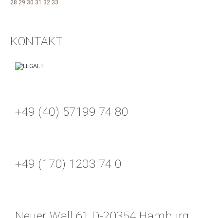
28
29
30
31
32
33
KONTAKT
+49 (40) 57199 74 80
+49 (170) 1203 74 0
Neuer Wall 61 D-20354 Hamburg