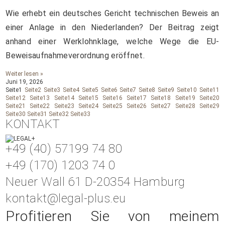
Wie erhebt ein deutsches Gericht technischen Beweis an
einer Anlage in den Niederlanden? Der Beitrag zeigt
anhand einer Werklohnklage, welche Wege die EU-
Beweisaufnahmeverordnung eröffnet.
Weiter lesen »
Juni 19, 2026
Seite
1
Seite
2
Seite
3
Seite
4
Seite
5
Seite
6
Seite
7
Seite
8
Seite
9
Seite
10
Seite
11
Seite
12
Seite
13
Seite
14
Seite
15
Seite
16
Seite
17
Seite
18
Seite
19
Seite
20
Seite
21
Seite
22
Seite
23
Seite
24
Seite
25
Seite
26
Seite
27
Seite
28
Seite
29
Seite
30
Seite
31
Seite
32
Seite
33
KONTAKT
+49 (40) 57199 74 80
+49 (170) 1203 74 0
Neuer Wall 61 D-20354 Hamburg
kontakt@legal-plus.eu
Profitieren Sie von meinem