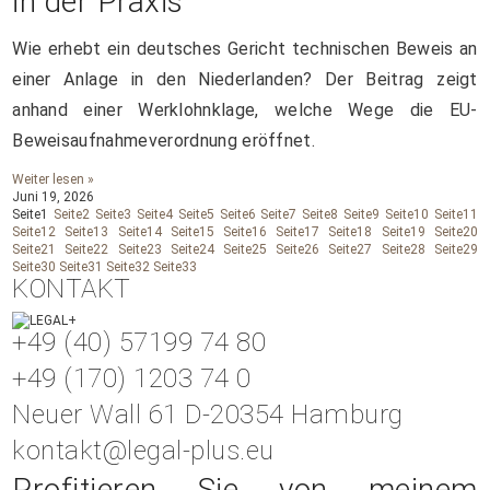
in der Praxis
Wie erhebt ein deutsches Gericht technischen Beweis an
einer Anlage in den Niederlanden? Der Beitrag zeigt
anhand einer Werklohnklage, welche Wege die EU-
Beweisaufnahmeverordnung eröffnet.
Weiter lesen »
Juni 19, 2026
Seite
1
Seite
2
Seite
3
Seite
4
Seite
5
Seite
6
Seite
7
Seite
8
Seite
9
Seite
10
Seite
11
Seite
12
Seite
13
Seite
14
Seite
15
Seite
16
Seite
17
Seite
18
Seite
19
Seite
20
Seite
21
Seite
22
Seite
23
Seite
24
Seite
25
Seite
26
Seite
27
Seite
28
Seite
29
Seite
30
Seite
31
Seite
32
Seite
33
KONTAKT
+49 (40) 57199 74 80
+49 (170) 1203 74 0
Neuer Wall 61 D-20354 Hamburg
kontakt@legal-plus.eu
Profitieren Sie von meinem