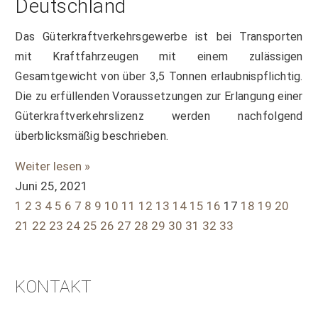
Deutschland
Das Güterkraftverkehrsgewerbe ist bei Transporten
mit Kraftfahrzeugen mit einem zulässigen
Gesamtgewicht von über 3,5 Tonnen erlaubnispflichtig.
Die zu erfüllenden Voraussetzungen zur Erlangung einer
Güterkraftverkehrslizenz werden nachfolgend
überblicksmäßig beschrieben.
Weiter lesen »
Juni 25, 2021
1
2
3
4
5
6
7
8
9
10
11
12
13
14
15
16
17
18
19
20
21
22
23
24
25
26
27
28
29
30
31
32
33
KONTAKT