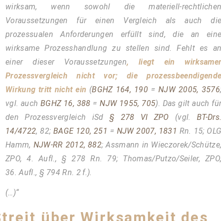
wirksam, wenn sowohl die materiell-rechtliche
Voraussetzungen für einen Vergleich als auch di
prozessualen Anforderungen erfüllt sind, die an ein
wirksame Prozesshandlung zu stellen sind. Fehlt es a
einer dieser Voraussetzungen
, liegt ein wirksame
Prozessvergleich nicht vor; die prozessbeendigend
Wirkung tritt nicht ein
(
BGHZ 164, 190
=
NJW 2005, 3576
vgl. auch
BGHZ 16, 388
=
NJW 1955, 705
). Das gilt auch fü
den Prozessvergleich iSd
§ 278 VI ZPO
(vgl.
BT-Drs
14/4722
, 82;
BAGE 120, 251
=
NJW 2007, 1831
Rn. 15; OL
Hamm,
NJW-RR 2012, 882
; Assmann in Wieczorek/Schütze
ZPO, 4. Aufl., § 278 Rn. 79; Thomas/Putzo/Seiler, ZPO
36. Aufl., § 794 Rn. 2 f.).
(…)“
Streit über Wirksamkeit des