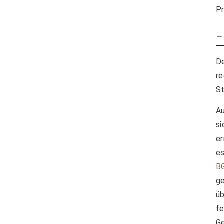
Pr
E
D
re
St
Au
s
er
e
B
ge
üb
f
Ge