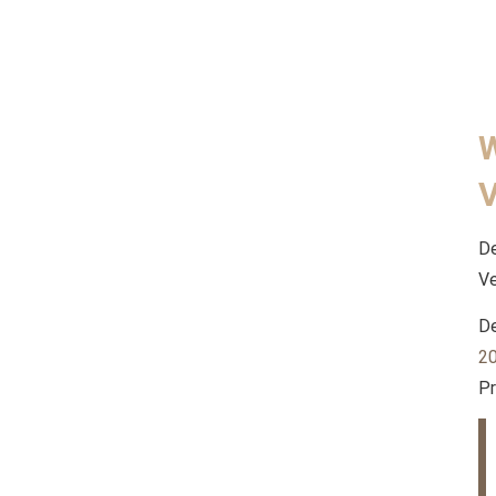
D
Ve
D
2
P