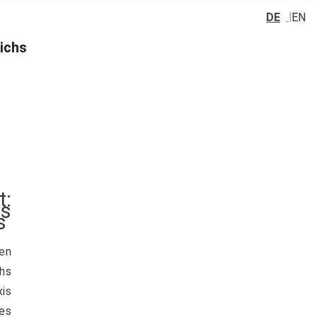
DE
EN
ichs
:
s
s
en
hs
xis
des