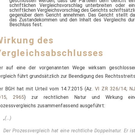
geschlossen werden, dass die Parteien dem Gericht ei
schriftlichen Vergleichsvorschlag unterbreiten oder ei
schriftlichen Vergleichsvorschlag des Gerichts schriftsätzl
gegenüber dem Gericht annehmen. Das Gericht stellt d
das Zustandekommen und den Inhalt des Vergleichs dur
Beschluss fest.
Wirkung des
Vergleichsabschlusses
er auf eine der vorgenannten Wege wirksam geschlosse
rgleich führt grundsätzlich zur Beendigung des Rechtsstreits
er BGH hat mit Urteil vom 14.7.2015 (Az.
VI ZR 326/14
;
N
015, 2965
) zur rechtlichen Natur und Wirkung ein
rozessvergleichs zusammenfassend ausgeführt:
„(…)
Der Prozessvergleich hat eine rechtliche Doppelnatur. Er is