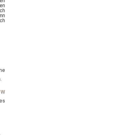
nen
nen
ich
ann
ch
ne
.
JW
es
t