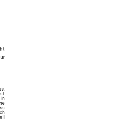
cht
ur
es,
ist
 in
ame
uss
ich
ell