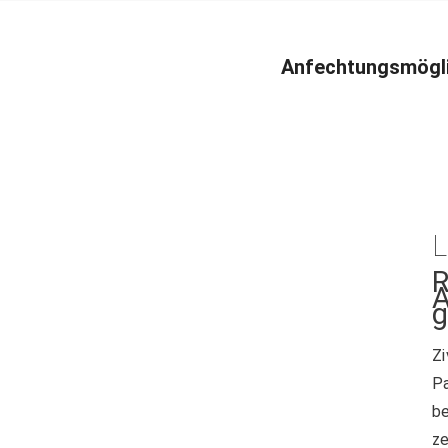
Anfechtungsmöglic
A
g
Z
P
be
ze