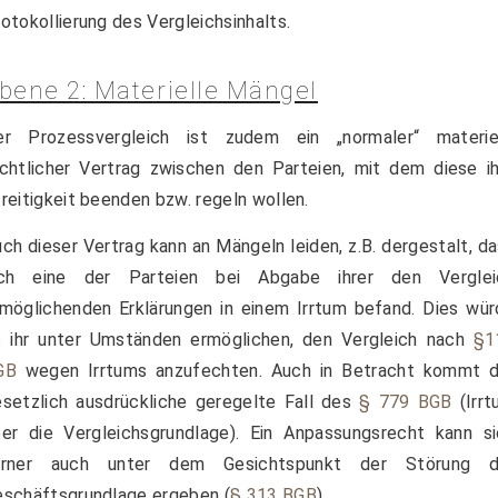
otokollierung des Vergleichsinhalts.
bene 2: Materielle Mängel
er Prozessvergleich ist zudem ein „normaler“ materiel
chtlicher Vertrag zwischen den Parteien, mit dem diese i
reitigkeit beenden bzw. regeln wollen.
ch dieser Vertrag kann an Mängeln leiden, z.B. dergestalt, d
ich eine der Parteien bei Abgabe ihrer den Verglei
möglichenden Erklärungen in einem Irrtum befand. Dies wü
s ihr unter Umständen ermöglichen, den Vergleich nach
§1
GB
wegen Irrtums anzufechten. Auch in Betracht kommt d
setzlich ausdrückliche geregelte Fall des
§ 779 BGB
(Irrt
er die Vergleichsgrundlage). Ein Anpassungsrecht kann si
erner auch unter dem Gesichtspunkt der Störung d
schäftsgrundlage ergeben (
§ 313 BGB
)