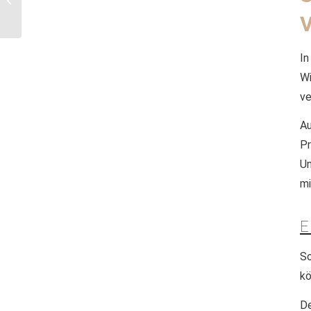
Befangenheit
von Richtern im
Zivilprozess:
In
Wenn Richter
W
Schriftsätze
ve
einer...
Au
Pr
Un
mi
E
So
kö
De