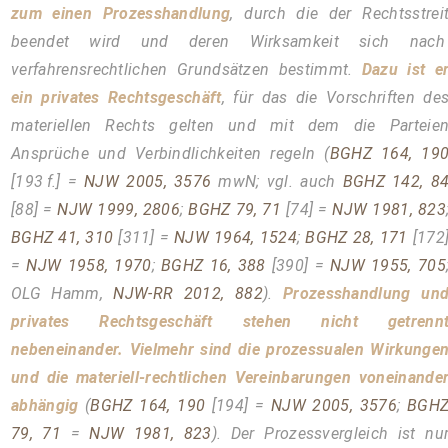
zum einen Prozesshandlung
, durch die der Rechtsstrei
beendet wird und deren Wirksamkeit sich nac
verfahrensrechtlichen Grundsätzen bestimmt.
Dazu ist e
ein privates Rechtsgeschäft
, für das die Vorschriften de
materiellen Rechts gelten und mit dem die Parteie
Ansprüche und Verbindlichkeiten regeln (
BGHZ 164, 19
[193 f.] =
NJW 2005, 3576
mwN; vgl. auch
BGHZ 142, 8
[88] =
NJW 1999, 2806
;
BGHZ 79, 71
[74] =
NJW 1981, 823
BGHZ 41, 310
[311] =
NJW 1964, 1524
;
BGHZ 28, 171
[172
=
NJW 1958, 1970
;
BGHZ 16, 388
[390] =
NJW 1955, 705
OLG Hamm,
NJW-RR 2012, 882
).
Prozesshandlung un
privates Rechtsgeschäft stehen nicht getrenn
nebeneinander. Vielmehr sind die prozessualen Wirkunge
und die materiell-rechtlichen Vereinbarungen voneinande
abhängig
(
BGHZ 164, 190
[194] =
NJW 2005, 3576
;
BGH
79, 71
=
NJW 1981, 823
). Der Prozessvergleich ist nu