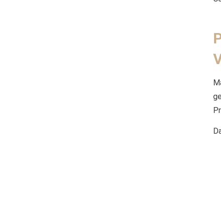
Ma
g
Pr
Da