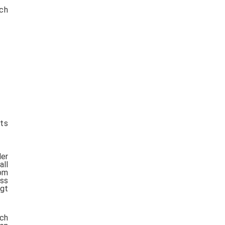
ich
hts
er
all
vom
uss
gt
ch