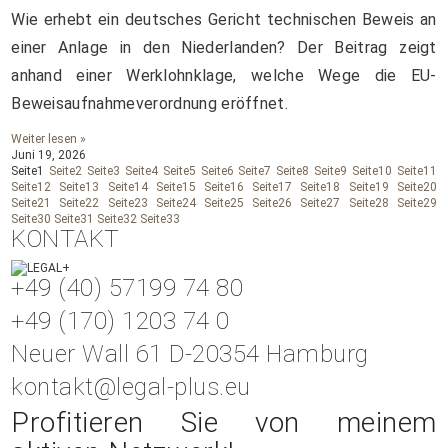
Wie erhebt ein deutsches Gericht technischen Beweis an
einer Anlage in den Niederlanden? Der Beitrag zeigt
anhand einer Werklohnklage, welche Wege die EU-
Beweisaufnahmeverordnung eröffnet.
Weiter lesen »
Juni 19, 2026
Seite
1
Seite
2
Seite
3
Seite
4
Seite
5
Seite
6
Seite
7
Seite
8
Seite
9
Seite
10
Seite
11
Seite
12
Seite
13
Seite
14
Seite
15
Seite
16
Seite
17
Seite
18
Seite
19
Seite
20
Seite
21
Seite
22
Seite
23
Seite
24
Seite
25
Seite
26
Seite
27
Seite
28
Seite
29
Seite
30
Seite
31
Seite
32
Seite
33
KONTAKT
+49 (40) 57199 74 80
+49 (170) 1203 74 0
Neuer Wall 61 D-20354 Hamburg
kontakt@legal-plus.eu
Profitieren Sie von meinem