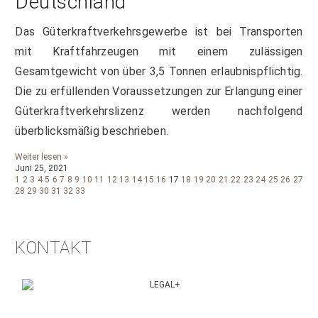
Deutschland
Das Güterkraftverkehrsgewerbe ist bei Transporten
mit Kraftfahrzeugen mit einem zulässigen
Gesamtgewicht von über 3,5 Tonnen erlaubnispflichtig.
Die zu erfüllenden Voraussetzungen zur Erlangung einer
Güterkraftverkehrslizenz werden nachfolgend
überblicksmäßig beschrieben.
Weiter lesen »
Juni 25, 2021
1
2
3
4
5
6
7
8
9
10
11
12
13
14
15
16
17
18
19
20
21
22
23
24
25
26
27
28
29
30
31
32
33
KONTAKT