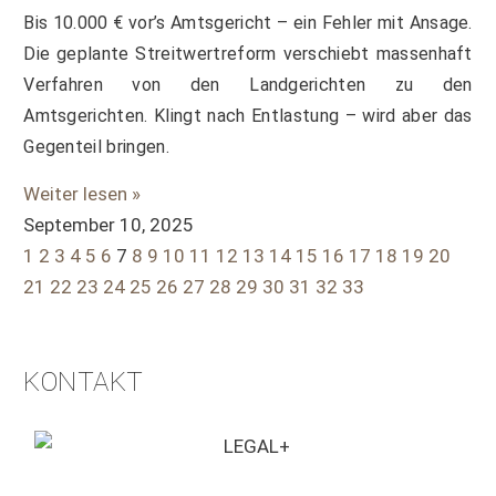
Bis 10.000 € vor’s Amtsgericht – ein Fehler mit Ansage.
Die geplante Streitwertreform verschiebt massenhaft
Verfahren von den Landgerichten zu den
Amtsgerichten. Klingt nach Entlastung – wird aber das
Gegenteil bringen.
Weiter lesen »
September 10, 2025
1
2
3
4
5
6
7
8
9
10
11
12
13
14
15
16
17
18
19
20
21
22
23
24
25
26
27
28
29
30
31
32
33
KONTAKT