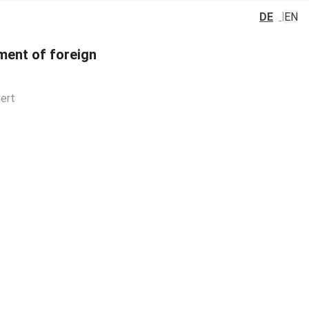
DE
EN
ement of foreign
iert
e