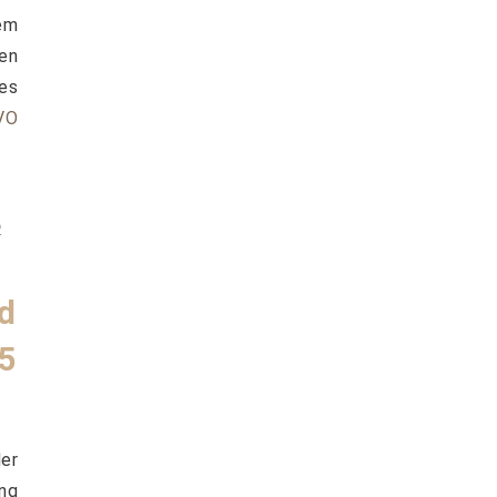
em
en
es
VO
n
e
d
5
er
ng