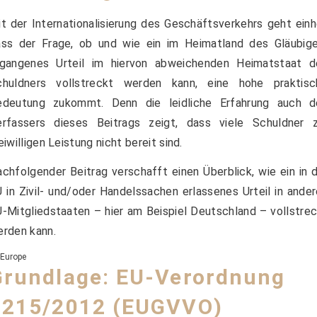
t der Internationalisierung des Geschäftsverkehrs geht einh
ass der Frage, ob und wie ein im Heimatland des Gläubige
rgangenes Urteil im hiervon abweichenden Heimatstaat d
chuldners vollstreckt werden kann, eine hohe praktisc
edeutung zukommt. Denn die leidliche Erfahrung auch d
erfassers dieses Beitrags zeigt, dass viele Schuldner z
eiwilligen Leistung nicht bereit sind.
chfolgender Beitrag verschafft einen Überblick, wie ein in 
 in Zivil- und/oder Handelssachen erlassenes Urteil in ande
-Mitgliedstaaten – hier am Beispiel Deutschland – vollstre
rden kann.
Grundlage: EU-Verordnung
1215/2012 (EUGVVO)