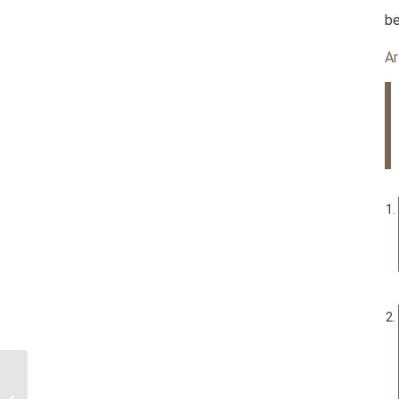
b
Ar
Urkundenklage