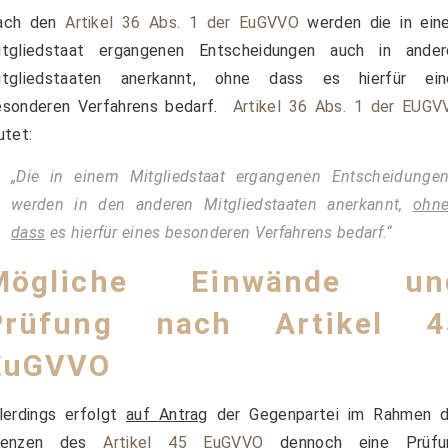
ach den
Artikel 36 Abs. 1 der EuGVVO
werden die in ein
itgliedstaat ergangenen Entscheidungen auch in ander
itgliedstaaten anerkannt, ohne dass es hierfür ein
esonderen Verfahrens bedarf.
Artikel 36 Abs. 1 der EUGV
utet:
„Die in einem Mitgliedstaat ergangenen Entscheidunge
werden in den anderen Mitgliedstaaten anerkannt,
ohn
dass
es hierfür eines besonderen Verfahrens bedarf.“
Mögliche Einwände un
Prüfung nach
Artikel 4
EuGVVO
lerdings erfolgt
auf Antrag
der Gegenpartei im Rahmen d
renzen des
Artikel 45 EuGVVO
dennoch eine Prüfu