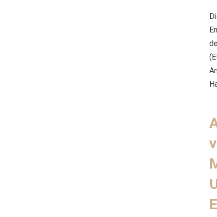
Di
En
de
(E
An
Ha