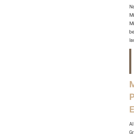
N
M
M
b
la
Al
G