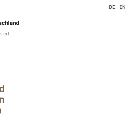
DE
EN
schland
siert
d
n
n