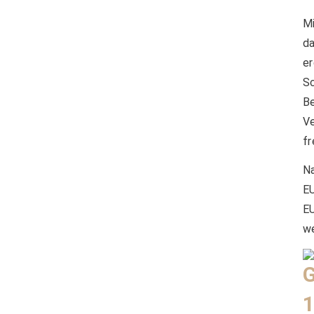
Mi
d
e
S
B
V
fr
Na
EU
EU
we