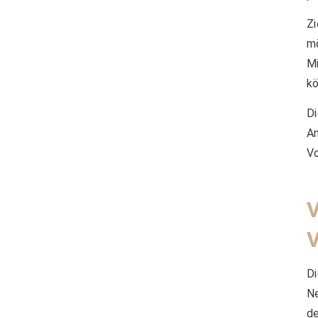
Z
m
Mi
kö
Di
A
Vo
D
Ne
de