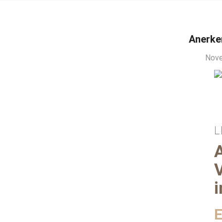
Anerke
Nove
L
i