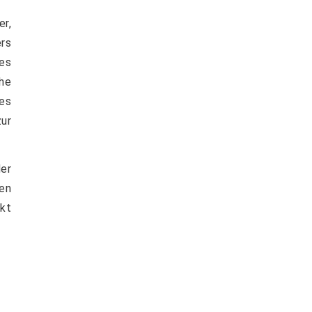
er,
rs
es
he
es
ur
der
ren
ckt